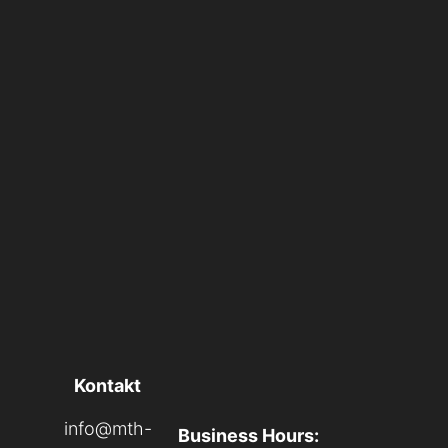
ERIMA
Breuninger
ATR
ARAG
AC Autocheck
Kontakt
info@mth-
Business Hours: